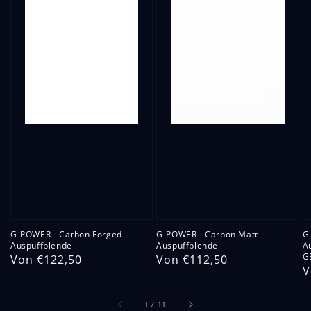
G-POWER - Carbon Forged
G-POWER - Carbon Matt
G
Auspuffblende
Auspuffblende
A
G
Normaler
Von €122,50
Normaler
Von €112,50
N
V
Preis
Preis
P
von
1
/
11