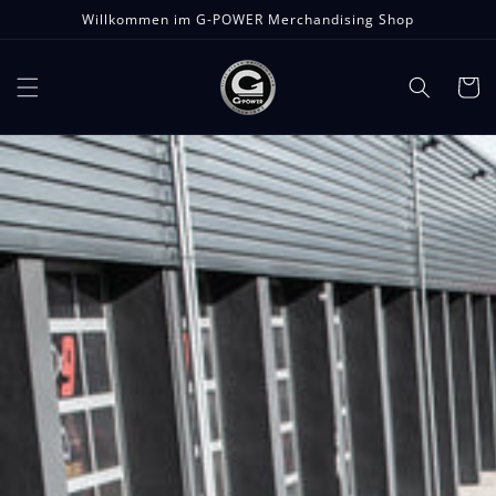
Direkt
Willkommen im G-POWER Merchandising Shop
zum
Inhalt
Warenko