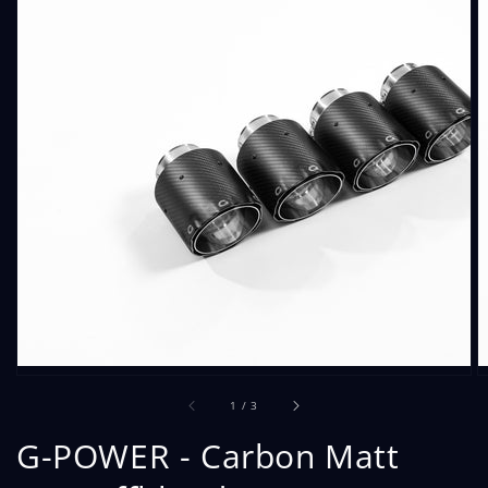
Dargestellte
Medien
in
Galerieansicht
öffnen
von
1
/
3
G-POWER - Carbon Matt