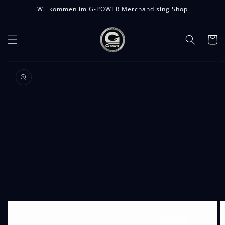
Direkt
Willkommen im G-POWER Merchandising Shop
zum
Inhalt
Warenko
duktinformationen
ingen