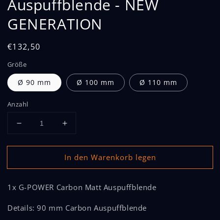
Auspuffblende - NEW
GENERATION
Normaler
€132,50
Preis
Größe
Ø 90 mm
Ø 100 mm
Ø 110 mm
Anzahl
Verringere
Erhöhe
die
die
Menge
Menge
In den Warenkorb legen
für
für
G-
G-
POWER
POWER
1x G-POWER Carbon Matt Auspuffblende
-
-
Carbon
Carbon
Details: 90 mm Carbon Auspuffblende
Matt
Matt